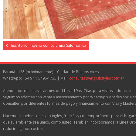
Escritorio Imperio con columna Salomónica
Paraná 1185 (próximamente) | Ciudad de Buenos Aires
WhatsApp: +54 9 11 5496-1735 | Mail:
consultas@englishstyles.com.ar
Atendemos de lunes a viernes de 11hs a 19hs. Citas para visitas a domicilio.
Seguimos además con venta y asesoramiento por WhatsApp y redes sociales
Consulten por diferentes formas de pago y financiamiento con Visa y Master
Hacemos muebles de estilo inglés, francés y contemporáneos para el hogar 
que su ambiente sea único, como usted. También incorporamos la Línea Urb
reducir algunos costos.