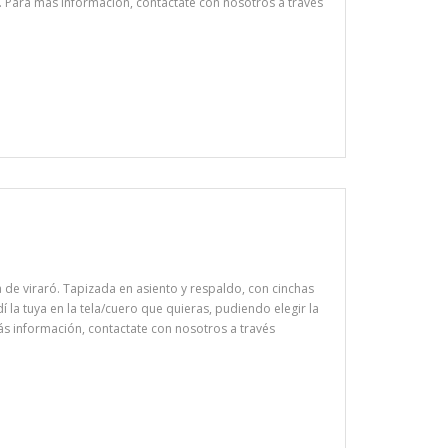
stre. Para más información, contactate con nosotros a través
de viraró. Tapizada en asiento y respaldo, con cinchas
dí la tuya en la tela/cuero que quieras, pudiendo elegir la
 más información, contactate con nosotros a través