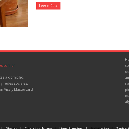
Leer más
Ha
es.com.ar
co
de
as a domicilio.
am
 redes sociales.
co
on Visa y Mastercard
pi
qu
al
Ofertas
Coleccion Urbana
Línea Premium
Iluminación
Tapicerí