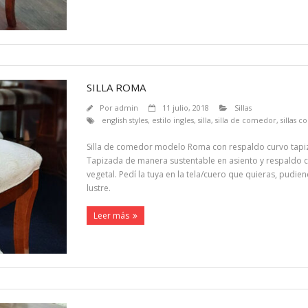
SILLA ROMA
Por
admin
11 julio, 2018
Sillas
english styles
,
estilo ingles
,
silla
,
silla de comedor
,
sillas 
Silla de comedor modelo Roma con respaldo curvo tapiz
Tapizada de manera sustentable en asiento y respaldo con
vegetal. Pedí la tuya en la tela/cuero que quieras, pudiend
lustre.
Leer más