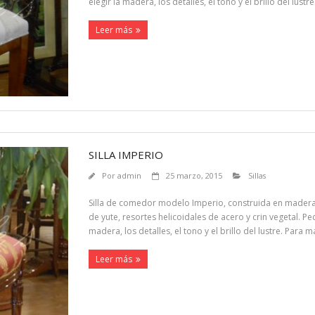
elegir la madera, los detalles, el tono y el brillo del lu
Leer más
SILLA IMPERIO
Por
admin
25 marzo, 2015
Sillas
Silla de comedor modelo Imperio, construida en madera 
de yute, resortes helicoidales de acero y crin vegetal. Pe
madera, los detalles, el tono y el brillo del lustre. Para
Leer más