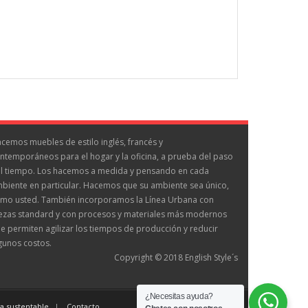
cemos muebles de estilo inglés, francés y
ntemporáneos para el hogar y la oficina, a prueba del paso
l tiempo. Los hacemos a medida y pensando en cada
biente en particular. Hacemos que su ambiente sea único,
mo usted. También incorporamos la Línea Urbana con
ezas standard y con procesos y materiales más modernos
e permiten agilizar los tiempos de producción y reducir
gunos costos.
Copyright © 2018 English Style´s
¿Necesitas ayuda?
a sustentable
Contacto