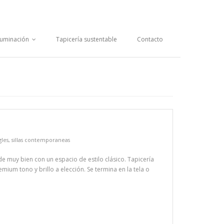
luminación
Tapicería sustentable
Contacto
gles
,
sillas contemporaneas
e muy bien con un espacio de estilo clásico. Tapicería
emium tono y brillo a elección. Se termina en la tela o