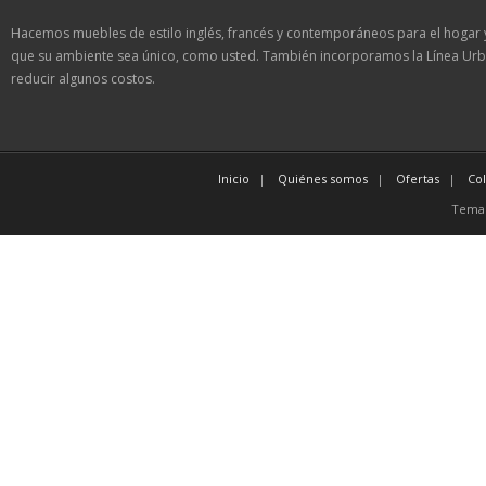
Hacemos muebles de estilo inglés, francés y contemporáneos para el hogar 
que su ambiente sea único, como usted. También incorporamos la Línea Urb
reducir algunos costos.
Inicio
Quiénes somos
Ofertas
Co
Tema