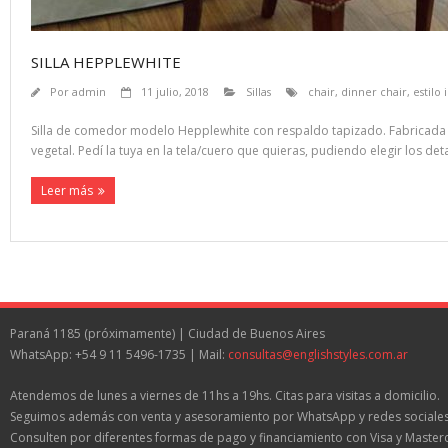
SILLA HEPPLEWHITE
Por
admin
11 julio, 2018
Sillas
chair
,
dinner chair
,
estilo 
Silla de comedor modelo Hepplewhite con respaldo tapizado. Fabricada en
vegetal. Pedí la tuya en la tela/cuero que quieras, pudiendo elegir los deta
Leer más
Paraná 1185 (próximamente) | Ciudad de Buenos Aires
WhatsApp: +54 9 11 5496-1735 | Mail:
consultas@englishstyles.com.ar
Atendemos de lunes a viernes de 11hs a 19hs. Citas para visitas a domicilio.
Seguimos además con venta y asesoramiento por WhatsApp y redes sociales
Consulten por diferentes formas de pago y financiamiento con Visa y Master