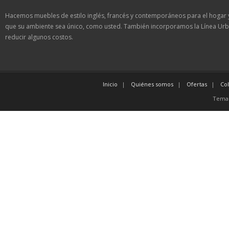
Hacemos muebles de estilo inglés, francés y contemporáneos para el hogar 
que su ambiente sea único, como usted. También incorporamos la Línea Urb
reducir algunos costos.
Inicio
Quiénes somos
Ofertas
Co
Tema