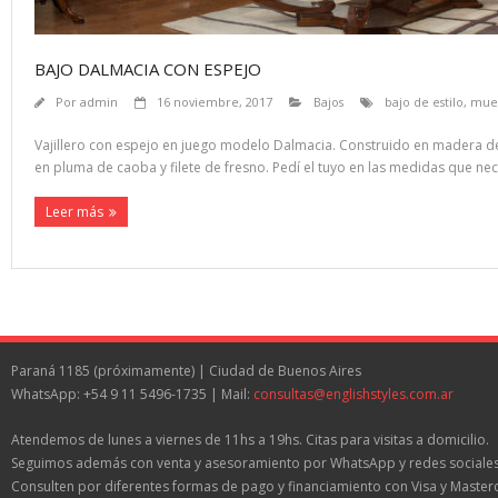
BAJO DALMACIA CON ESPEJO
Por
admin
16 noviembre, 2017
Bajos
bajo de estilo
,
mue
Vajillero con espejo en juego modelo Dalmacia. Construido en madera de
en pluma de caoba y filete de fresno. Pedí el tuyo en las medidas que nece
Leer más
Paraná 1185 (próximamente) | Ciudad de Buenos Aires
WhatsApp: +54 9 11 5496-1735 | Mail:
consultas@englishstyles.com.ar
Atendemos de lunes a viernes de 11hs a 19hs. Citas para visitas a domicilio.
Seguimos además con venta y asesoramiento por WhatsApp y redes sociales
Consulten por diferentes formas de pago y financiamiento con Visa y Master